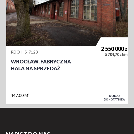
2 550 000
zł
RDO-HS-7123
2
5 704,70 zł/m
WROCŁAW, FABRYCZNA
HALA NA SPRZEDAŻ
447,00 M²
DODAJ
DO NOTATNIKA