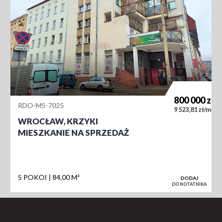
800 000
zł
RDO-MS-7025
2
9 523,81 zł/m
WROCŁAW, KRZYKI
MIESZKANIE NA SPRZEDAŻ
5 POKOI
84,00 M²
DODAJ
DO NOTATNIKA