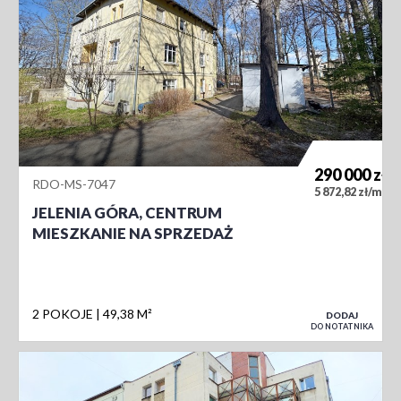
290 000
zł
RDO-MS-7047
2
5 872,82 zł/m
JELENIA GÓRA, CENTRUM
MIESZKANIE NA SPRZEDAŻ
2 POKOJE
49,38 M²
DODAJ
DO NOTATNIKA