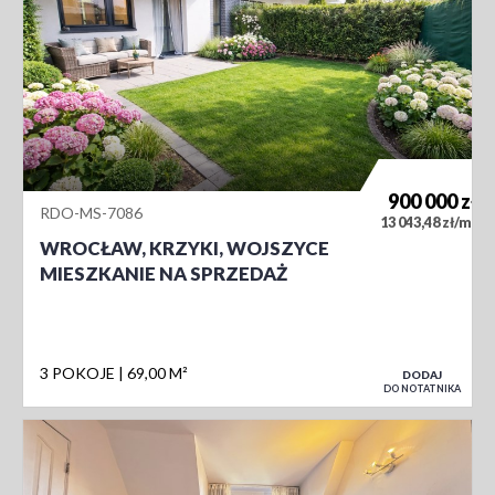
900 000
zł
RDO-MS-7086
2
13 043,48 zł/m
WROCŁAW, KRZYKI, WOJSZYCE
MIESZKANIE NA SPRZEDAŻ
3 POKOJE
69,00 M²
DODAJ
DO NOTATNIKA