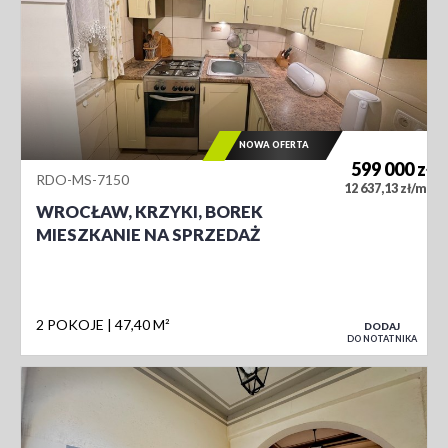
NOWA OFERTA
599 000
zł
RDO-MS-7150
2
12 637,13 zł/m
WROCŁAW, KRZYKI, BOREK
MIESZKANIE NA SPRZEDAŻ
2 POKOJE
47,40 M²
DODAJ
DO NOTATNIKA