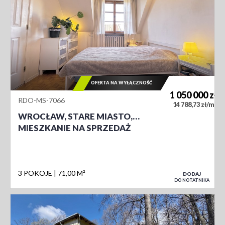
OFERTA NA WYŁĄCZNOŚĆ
1 050 000
zł
RDO-MS-7066
2
14 788,73 zł/m
WROCŁAW, STARE MIASTO,…
MIESZKANIE NA SPRZEDAŻ
3 POKOJE
71,00 M²
DODAJ
DO NOTATNIKA