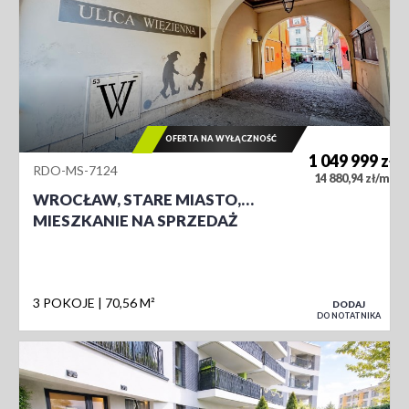
OFERTA NA WYŁĄCZNOŚĆ
1 049 999
zł
RDO-MS-7124
2
14 880,94 zł/m
WROCŁAW, STARE MIASTO,…
MIESZKANIE NA SPRZEDAŻ
3 POKOJE
70,56 M²
DODAJ
DO NOTATNIKA