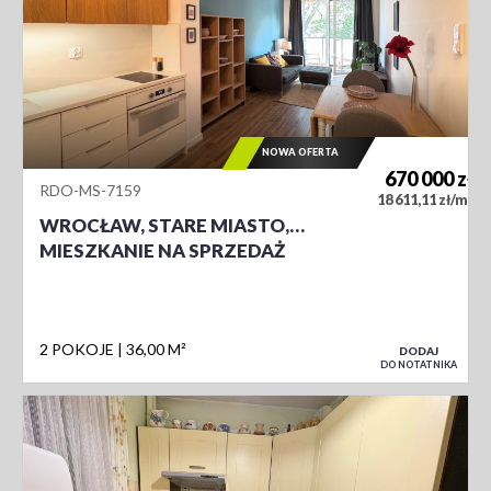
NOWA OFERTA
670 000
zł
RDO-MS-7159
2
18 611,11 zł/m
WROCŁAW, STARE MIASTO,…
MIESZKANIE NA SPRZEDAŻ
2 POKOJE
36,00 M²
DODAJ
DO NOTATNIKA