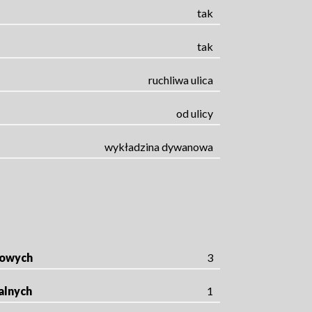
tak
tak
ruchliwa ulica
od ulicy
wykładzina dywanowa
rowych
3
alnych
1