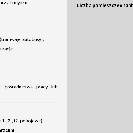
przy budynku.
Liczba pomieszczeń sani
tramwaje, autobusy),
uracje.
T, pośrednictwa pracy lub
(1-, 2-, i 3-pokojowe),
erzchni
,