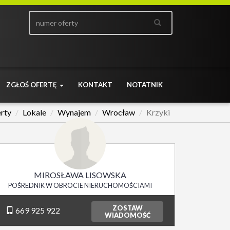
ZGŁOŚ OFERTĘ
KONTAKT
NOTATNIK
rty
Lokale
Wynajem
Wrocław
Krzyki
MIROSŁAWA LISOWSKA
POŚREDNIK W OBROCIE NIERUCHOMOŚCIAMI
ZOSTAW
669 925 922
WIADOMOŚĆ