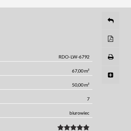
RDO-LW-6792
67,00 m²
50,00 m²
7
biurowiec