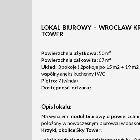
LOKAL BIUROWY – WROCŁAW KRZ
TOWER
Powierzchnia użytkowa:
50 m²
Powierzchnia całkowita:
67 m²
Układ:
3 pokoje ( 2pokoje po 15 m2 + 19 m2 z
wspólny aneks kuchenny i WC
Piętro:
7 (winda)
Dostępność:
od zaraz
Opis lokalu:
Na wynajem
moduł biurowy o powierzchni 
położony w nowoczesnym biurowcu w doskona
Krzyki, okolice Sky Tower
.
Lokal składa się z samodzielnego modułu -
3 