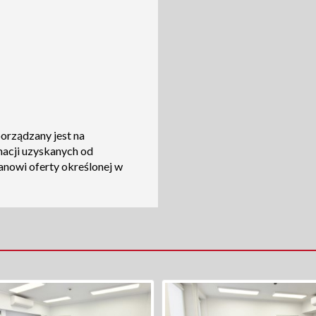
porządzany jest na
macji uzyskanych od
tanowi oferty określonej w