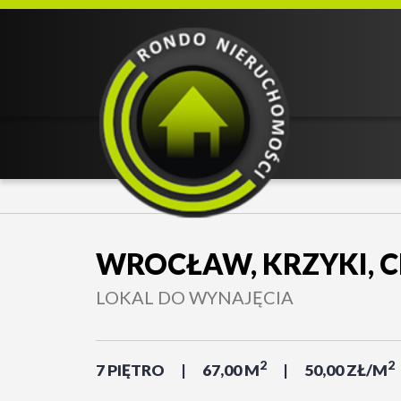
WROCŁAW, KRZYKI, 
LOKAL DO WYNAJĘCIA
2
2
7 PIĘTRO
67,00 M
50,00 ZŁ/M