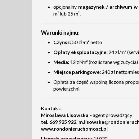
opcjonalny
magazynek / archiwum w 
m² lub 25 m².
Warunki najmu:
Czynsz:
50 zł/m² netto
Opłaty eksploatacyjne:
24 zł/m² (serv
Media:
12 zł/m² (rozliczane wg zużycia)
Miejsce parkingowe:
240 zł netto/mies
Opłata za część wspólną liczona prop
powierzchni.
Kontakt:
Mirosława Lisowska
– agent prowadzący
tel. 669 925 922,
m.lisowska@rondonieruch
www.rondonieruchomosci.pl
Licencja zawodowa:
nr 16030