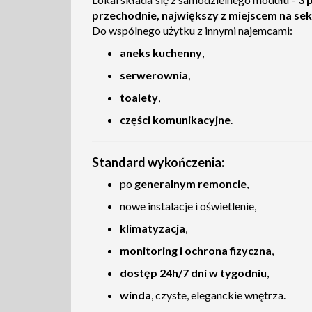
przechodnie, największy z miejscem na sek
Do wspólnego użytku z innymi najemcami:
aneks kuchenny
,
serwerownia
,
toalety
,
części komunikacyjne
.
Standard wykończenia:
po
generalnym remoncie
,
nowe instalacje i oświetlenie,
klimatyzacja
,
monitoring i ochrona fizyczna
,
dostęp 24h/7 dni w tygodniu
,
winda
, czyste, eleganckie wnętrza.