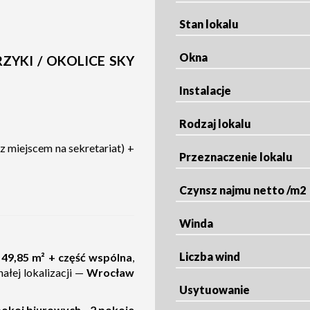
Stan lokalu
Okna
YKI / OKOLICE SKY
Instalacje
Rodzaj lokalu
 miejscem na sekretariat) +
Przeznaczenie lokalu
Czynsz najmu netto /m2
Winda
Liczba wind
49,85 m² + część wspólna
,
łej lokalizacji —
Wrocław
Usytuowanie
pokoi biurowych - 2 pokoje