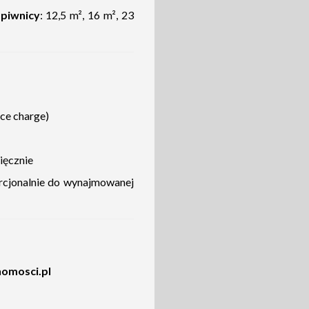
piwnicy
: 12,5 m², 16 m², 23
ice charge)
ięcznie
orcjonalnie do wynajmowanej
omosci.pl