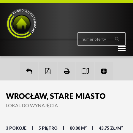
Togg
navig
WROCŁAW, STARE MIASTO
LOKAL DO WYNAJĘCIA
2
2
3 POKOJE
5 PIĘTRO
80,00 M
43,75 ZŁ/M