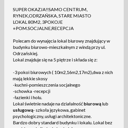
SUPER OKAZJA!!SAMO CENTRUM,
RYNEK,ODRZAŃSKA, STARE MIASTO
LOKAL 80M2, 3POKOJE
+POM.SOCJALNE,RECEPCJA
Polecam do wynajęcia lokal biurowy znajdujący w
budynku biurowo-mieszkalnym z windą przy ul.
Odrzańskiej.
Lokal znajduje się na 5 piętrze i składa się z:
-3 pokoi biurowych ( 10m2,16m2,17m2),dwa z nich
mają lekkie skosy
-kuchni-pomieszczenia socjalnego
-schowka -recepcji
-łazienki i holu.
Lokal świetnie nadaje na działalność
biurową
lub
usługową
- szkoła językowa, gabinet
psychologiczny, usługi architektoniczne.
Bardzo dobry standard budynku i lokalu. Lokal bez