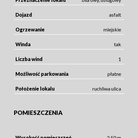
Dojazd
asfalt
Ogrzewanie
miejskie
Winda
tak
Liczba wind
1
Możliwość parkowania
płatne
Położenie lokalu
ruchliwa ulica
POMIESZCZENIA
Wysokość pomieszczeń
2,50 m