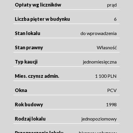
Opłaty wg liczników
prąd
Liczba pięter w budynku
6
Stan lokalu
do wprowadzenia
Stan prawny
Własność
Typ kaucji
jednomiesięczna
Mies. czynsz admin.
1 100 PLN
Okna
PCV
Rok budowy
1998
Rodzaj lokalu
jednopoziomowy
Przeznaczenie lokalu
biurowy, usługowy