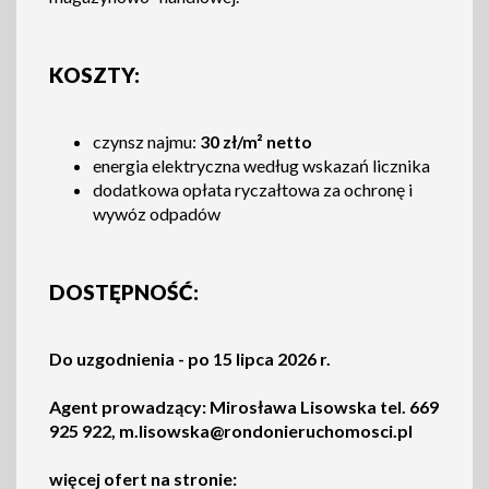
KOSZTY:
czynsz najmu:
30 zł/m² netto
energia elektryczna według wskazań licznika
dodatkowa opłata ryczałtowa za ochronę i
wywóz odpadów
DOSTĘPNOŚĆ:
Do uzgodnienia - po 15 lipca 2026 r.
Agent prowadzący: Mirosława Lisowska tel. 669
925 922, m.lisowska@rondonieruchomosci.pl
więcej ofert na stronie: