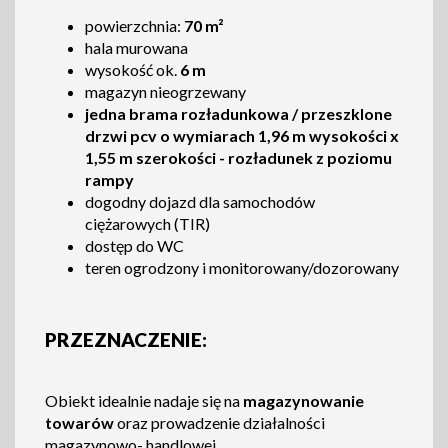
powierzchnia:
70 m²
hala murowana
wysokość ok.
6 m
magazyn nieogrzewany
jedna brama rozładunkowa / przeszklone
drzwi pcv o wymiarach 1,96 m wysokości x
1,55 m szerokości - rozładunek z poziomu
rampy
dogodny dojazd dla samochodów
ciężarowych (TIR)
dostęp do WC
teren ogrodzony i monitorowany/dozorowany
PRZEZNACZENIE:
Obiekt idealnie nadaje się na
magazynowanie
towarów
oraz prowadzenie działalności
magazynowo- handlowej.