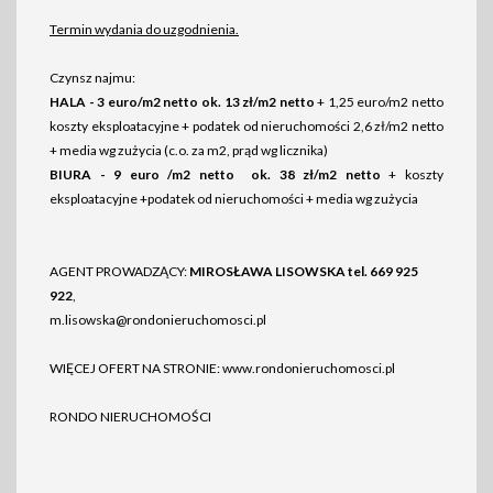
Termin wydania do uzgodnienia.
Czynsz najmu:
HALA - 3 euro/m2 netto ok. 13 zł/m2 netto
+ 1,25 euro/m2 netto
koszty eksploatacyjne + podatek od nieruchomości 2,6 zł/m2 netto
+ media wg zużycia (c.o. za m2, prąd wg licznika)
BIURA - 9 euro /m2 netto ok. 38 zł/m2 netto
+ koszty
eksploatacyjne +podatek od nieruchomości + media wg zużycia
AGENT PROWADZĄCY:
MIROSŁAWA LISOWSKA tel. 669 925
922
,
m.lisowska@rondonieruchomosci.pl
WIĘCEJ OFERT NA STRONIE: www.rondonieruchomosci.pl
RONDO NIERUCHOMOŚCI