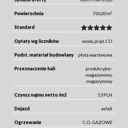
Powierzchnia
750,00 m²
Standard
Opłaty wg liczników
woda, prąd, CO
Podst. materiał budowlany
płyta warstwowa
Przeznaczenie hali
produkcyjno-
magazynowy,
magazynowy
Czynsz najmu netto /m2
13 PLN
Dojazd
asfalt
Ogrzewanie
C.O. GAZOWE