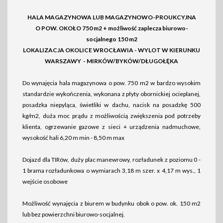
HALA MAGAZYNOWA LUB MAGAZYNOWO-PROUKCYJNA
O POW. OKOŁO 750 m2 + możliwość zaplecza biurowo-
socjalnego 150 m2
LOKALIZACJA OKOLICE WROCŁAWIA - WYLOT W KIERUNKU
WARSZAWY - MIRKÓW/BYKÓW/DŁUGOŁĘKA
Do wynajęcia hala magazynowa o pow. 750 m2 w bardzo wysokim
standardzie wykończenia, wykonana z płyty obornickiej ocieplanej,
posadzka niepyląca, świetliki w dachu, nacisk na posadzkę 500
kg/m2, duża moc prądu z możliwością zwiększenia pod potrzeby
klienta, ogrzewanie gazowe z sieci + urządzenia nadmuchowe,
wysokość hali 6,20 m min - 8,50 m max
Dojazd dla TIRów, duży plac manewrowy, rozładunek z poziomu 0 -
1 brama rozładunkowa o wymiarach 3,18 m szer. x 4,17 m wys., 1
wejście osobowe
Możliwość wynajęcia z biurem w budynku obok o pow. ok. 150 m2
lub bez powierzchni biurowo-socjalnej.