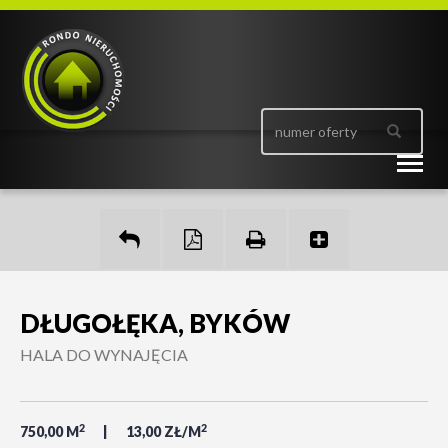
Togg
navig
DŁUGOŁĘKA, BYKÓW
HALA DO WYNAJĘCIA
2
2
750,00 M
13,00 ZŁ/M