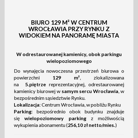
BIURO 129 M² W CENTRUM
WROCŁAWIA PRZY RYNKU Z
WIDOKIEM NA PANORAMĘ MIASTA
W odrestaurowanej kamienicy, obok parkingu
wielopoziomowego
Do wynajęcia nowoczesna przestrzeń biurowa o
powierzchni
129 m²
, zlokalizowana
na
5.piętrze
reprezentacyjnej, odrestaurowanej
kamienicy biurowej w
samym sercu Wrocławia
, w
bezpośrednim sąsiedztwie Rynku.
Lokalizacja
: Centrum Wrocławia, w pobliżu Rynku
Parking
: bezpośrednio obok budynku znajduje
się
wielopoziomowy parking
z możliwością
wykupienia abonamentu (
256,10 zł netto/mies.
)