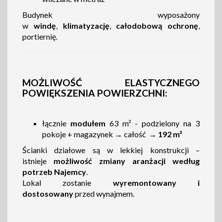
Budynek wyposażony
w
windę
,
klimatyzację
,
całodobową ochronę
,
portiernię.
MOŻLIWOŚĆ ELASTYCZNEGO
POWIĘKSZENIA POWIERZCHNI:
łącznie
modułem
63 m² - podzielony na 3
pokoje + magazynek → całość →
192
m²
Ścianki działowe są w lekkiej konstrukcji –
istnieje
możliwość zmiany aranżacji według
potrzeb Najemcy
.
Lokal zostanie
wyremontowany i
dostosowany
przed wynajmem.