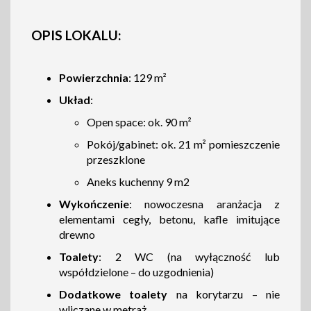
OPIS LOKALU:
Powierzchnia
: 129 m²
Układ
:
Open space: ok. 90 m²
Pokój/gabinet: ok. 21 m² pomieszczenie
przeszklone
Aneks kuchenny 9 m2
Wykończenie
: nowoczesna aranżacja z
elementami cegły, betonu, kafle imitujące
drewno
Toalety
: 2 WC (na wyłączność lub
współdzielone – do uzgodnienia)
Dodatkowe toalety
na korytarzu – nie
wliczane w metraż