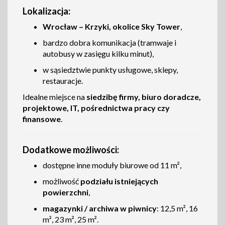
Lokalizacja:
Wrocław – Krzyki, okolice Sky Tower
,
bardzo dobra komunikacja (tramwaje i
autobusy w zasięgu kilku minut),
w sąsiedztwie punkty usługowe, sklepy,
restauracje.
Idealne miejsce na
siedzibę firmy, biuro doradcze,
projektowe, IT, pośrednictwa pracy czy
finansowe
.
Dodatkowe możliwości:
dostępne inne moduły biurowe od 11 m²,
możliwość
podziału istniejących
powierzchni
,
magazynki / archiwa w piwnicy
: 12,5 m², 16
m², 23 m², 25 m².