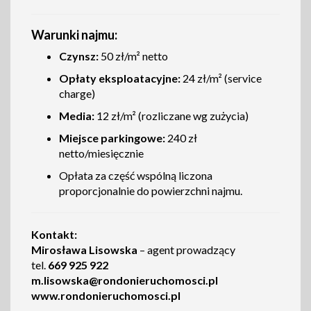
Warunki najmu:
Czynsz:
50 zł/m² netto
Opłaty eksploatacyjne:
24 zł/m² (service
charge)
Media:
12 zł/m² (rozliczane wg zużycia)
Miejsce parkingowe:
240 zł
netto/miesięcznie
Opłata za część wspólną liczona
proporcjonalnie do powierzchni najmu.
Kontakt:
Mirosława Lisowska
– agent prowadzący
tel.
669 925 922
m.lisowska@rondonieruchomosci.pl
www.rondonieruchomosci.pl