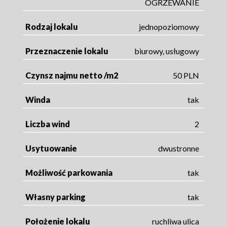
OGRZEWANIE
Rodzaj lokalu
jednopoziomowy
Przeznaczenie lokalu
biurowy, usługowy
Czynsz najmu netto /m2
50 PLN
Winda
tak
Liczba wind
2
Usytuowanie
dwustronne
Możliwość parkowania
tak
Własny parking
tak
Położenie lokalu
ruchliwa ulica