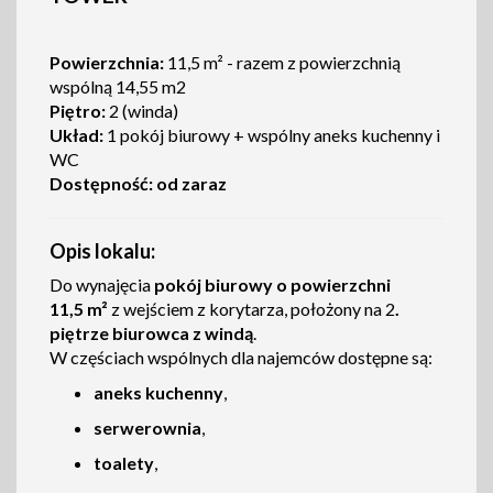
Powierzchnia:
11,5 m² - razem z powierzchnią
wspólną 14,55 m2
Piętro:
2 (winda)
Układ:
1 pokój biurowy + wspólny aneks kuchenny i
WC
Dostępność:
od zaraz
Opis lokalu:
Do wynajęcia
pokój biurowy o powierzchni
11,5 m²
z wejściem z korytarza, położony na 2
.
piętrze biurowca z windą
.
W częściach wspólnych dla najemców dostępne są:
aneks kuchenny
,
serwerownia
,
toalety
,