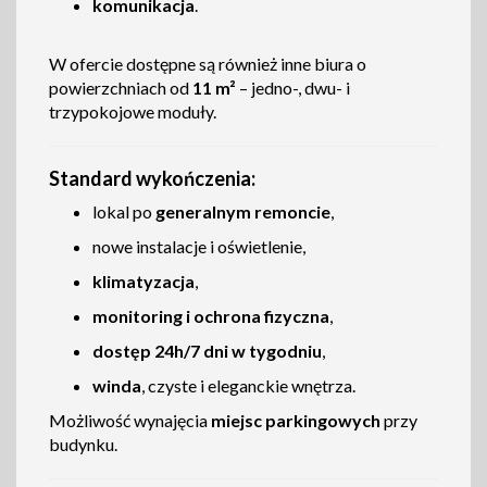
komunikacja
.
W ofercie dostępne są również inne biura o
powierzchniach od
11 m²
– jedno-, dwu- i
trzypokojowe moduły.
Standard wykończenia:
lokal po
generalnym remoncie
,
nowe instalacje i oświetlenie,
klimatyzacja
,
monitoring i ochrona fizyczna
,
dostęp 24h/7 dni w tygodniu
,
winda
, czyste i eleganckie wnętrza.
Możliwość wynajęcia
miejsc parkingowych
przy
budynku.