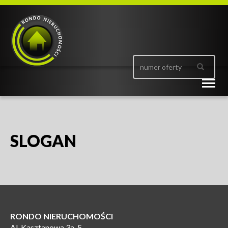
Togg
navig
SLOGAN
RONDO NIERUCHOMOŚCI
Al. Kasztanowa 3a-5