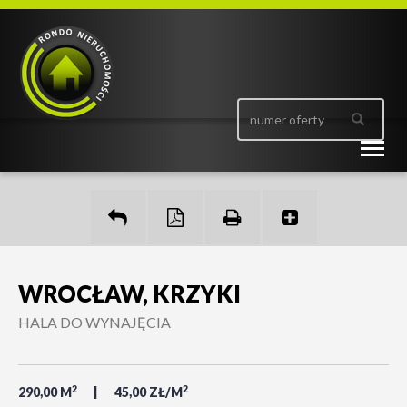
Togg
navig
WROCŁAW, KRZYKI
HALA DO WYNAJĘCIA
2
2
290,00 M
45,00 ZŁ/M