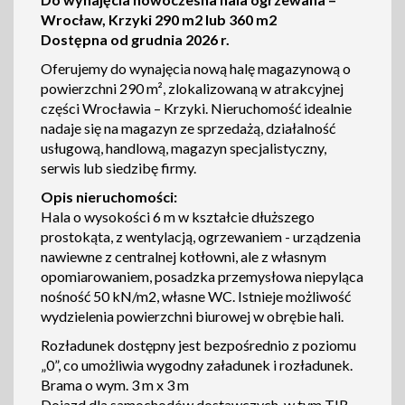
Wrocław, Krzyki 290 m2 lub 360 m2
Dostępna od grudnia 2026 r.
Oferujemy do wynajęcia nową halę magazynową o
powierzchni 290 m², zlokalizowaną w atrakcyjnej
części Wrocławia – Krzyki. Nieruchomość idealnie
nadaje się na magazyn ze sprzedażą, działalność
usługową, handlową, magazyn specjalistyczny,
serwis lub siedzibę firmy.
Opis nieruchomości:
Hala o wysokości 6 m w kształcie dłuższego
prostokąta, z wentylacją, ogrzewaniem - urządzenia
nawiewne z centralnej kotłowni, ale z własnym
opomiarowaniem, posadzka przemysłowa niepyląca
nośność 50 kN/m2, własne WC. Istnieje możliwość
wydzielenia powierzchni biurowej w obrębie hali.
Rozładunek dostępny jest bezpośrednio z poziomu
„0”, co umożliwia wygodny załadunek i rozładunek.
Brama o wym. 3 m x 3 m
Dojazd dla samochodów dostawczych, w tym TIR,