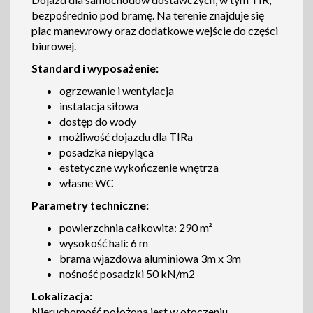
bezpośrednio pod bramę. Na terenie znajduje się
plac manewrowy oraz dodatkowe wejście do części
biurowej.
Standard i wyposażenie:
ogrzewanie i wentylacja
instalacja siłowa
dostęp do wody
możliwość dojazdu dla TIRa
posadzka niepyląca
estetyczne wykończenie wnętrza
własne WC
Parametry techniczne:
powierzchnia całkowita: 290 m²
wysokość hali: 6 m
brama wjazdowa aluminiowa 3m x 3m
nośność posadzki 50 kN/m2
Lokalizacja:
Nieruchomość położona jest w otoczeniu