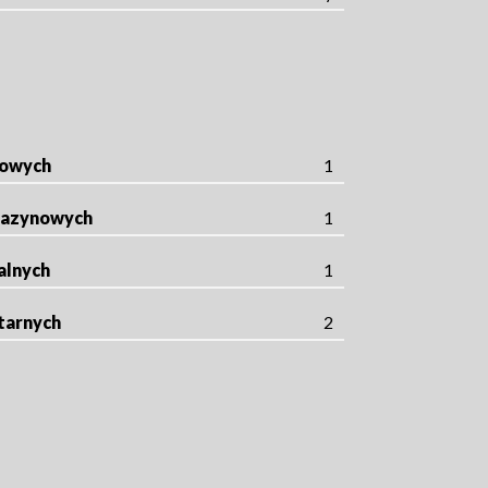
rowych
1
gazynowych
1
alnych
1
tarnych
2