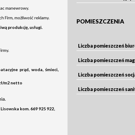
plac manewrowy.
h Firm, możliwość reklamy.
POMIESZCZENIA
iwą produkcję, usługi.
Liczba pomieszczeń biu
irmy.
Liczba pomieszczeń ma
atacyjne prąd, woda, śmieci,
Liczba pomieszczeń socj
 zł/m2 netto
Liczba pomieszczeń sani
ia.
,
Lisowska kom. 669 925 922