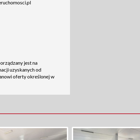
ruchomosci.pl
porządzany jest na
macji uzyskanych od
tanowi oferty określonej w