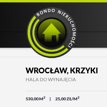
WROCŁAW, KRZYKI
HALA DO WYNAJĘCIA
2
2
530,00 M
25,00 ZŁ/M