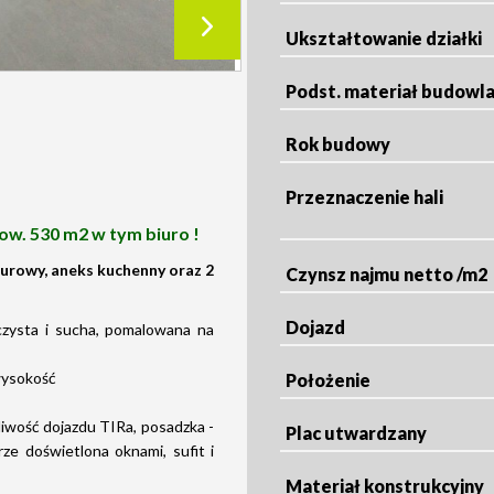
Ukształtowanie działki
Podst. materiał budowl
Rok budowy
Przeznaczenie hali
ow. 530 m2 w tym biuro !
urowy, aneks kuchenny oraz 2
Czynsz najmu netto /m2
Dojazd
zysta i sucha, pomalowana na
wysokość
Położenie
iwość dojazdu TIRa, posadzka -
Plac utwardzany
e doświetlona oknami, sufit i
Materiał konstrukcyjny