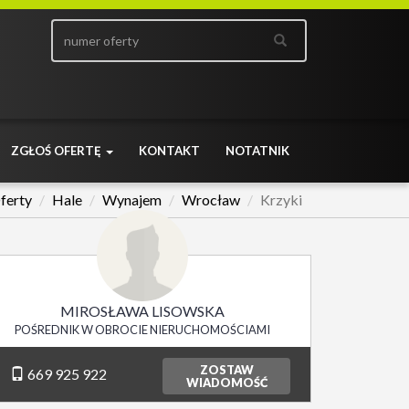
ZGŁOŚ OFERTĘ
KONTAKT
NOTATNIK
ferty
Hale
Wynajem
Wrocław
Krzyki
MIROSŁAWA LISOWSKA
POŚREDNIK W OBROCIE NIERUCHOMOŚCIAMI
ZOSTAW
669 925 922
WIADOMOŚĆ