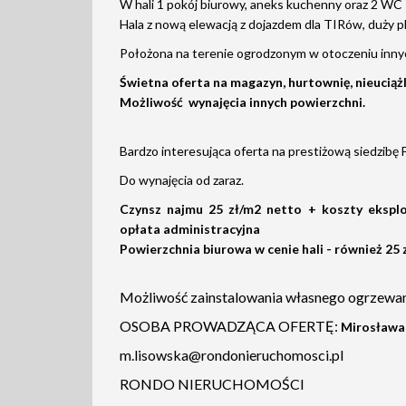
W hali 1 pokój biurowy, aneks kuchenny oraz 2 WC
Hala z nową elewacją z dojazdem dla TIRów, duży 
Położona na terenie ogrodzonym w otoczeniu innyc
Świetna oferta na magazyn, hurtownię, nieuciążl
Możliwość wynajęcia innych powierzchni.
Bardzo interesująca oferta na prestiżową siedzibę F
Do wynajęcia od zaraz.
Czynsz najmu 25 zł/m2 netto + koszty eksplo
opłata administracyjna
Powierzchnia biurowa w cenie hali - również 25
Możliwość zainstalowania własnego ogrzewan
OSOBA PROWADZĄCA OFERTĘ:
Mirosława 
m.lisowska@rondonieruchomosci.pl
RONDO NIERUCHOMOŚCI