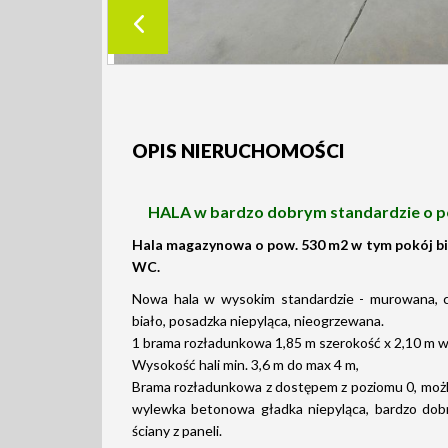
OPIS NIERUCHOMOŚCI
HALA w bardzo dobrym standardzie
o p
Hala magazynowa o pow. 530 m2 w tym pokój bi
WC.
Nowa hala w wysokim standardzie - murowana, c
biało, posadzka niepyląca, nieogrzewana.
1 brama rozładunkowa 1,85 m szerokość x 2,10 m 
Wysokość hali min. 3,6 m do max 4 m,
Brama rozładunkowa z dostępem z poziomu 0, możl
wylewka betonowa gładka niepyląca, bardzo dobrz
ściany z paneli.