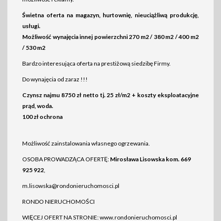
Świetna oferta na magazyn, hurtownię, nieuciążliwą produkcję,
usługi.
Możliwość wynajęcia innej powierzchni 270 m2 / 380 m2 / 400 m2
/ 530 m2
Bardzo interesująca oferta na prestiżową siedzibę Firmy.
Do wynajęcia od zaraz !!!
Czynsz najmu 8750 zł netto tj. 25 zł/m2 + koszty eksploatacyjne
prąd, woda.
100 zł ochrona
Możliwość zainstalowania własnego ogrzewania.
OSOBA PROWADZĄCA OFERTĘ:
Mirosława Lisowska kom. 669
925 922
,
m.lisowska@rondonieruchomosci.pl
RONDO NIERUCHOMOŚCI
WIĘCEJ OFERT NA STRONIE:
www.rondonieruchomosci.pl