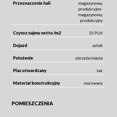
Przeznaczenie hali
magazynowy,
produkcyjno-
magazynowy,
produkcyjny
Czynsz najmu netto /m2
25 PLN
Dojazd
asfalt
Położenie
obrzeża miasta
Plac utwardzany
tak
Materiał konstrukcyjny
murowany
POMIESZCZENIA