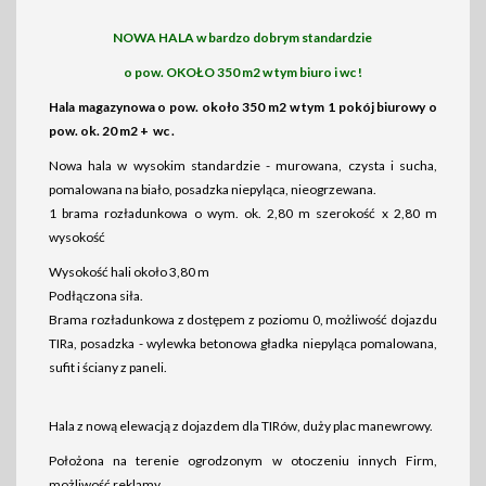
NOWA HALA w bardzo dobrym standardzie
o pow. OKOŁO 350 m2 w tym biuro i wc !
Hala magazynowa o pow. około 350 m2 w tym 1 pokój biurowy o
pow. ok. 20 m2 + wc .
Nowa hala w wysokim standardzie - murowana, czysta i sucha,
pomalowana na biało, posadzka niepyląca, nieogrzewana.
1 brama rozładunkowa o wym. ok. 2,80 m szerokość x 2,80 m
wysokość
Wysokość hali około 3,80 m
Podłączona siła.
Brama rozładunkowa z dostępem z poziomu 0, możliwość dojazdu
TIRa, posadzka - wylewka betonowa gładka niepyląca pomalowana,
sufit i ściany z paneli.
Hala z nową elewacją z dojazdem dla TIRów, duży plac manewrowy.
Położona na terenie ogrodzonym w otoczeniu innych Firm,
możliwość reklamy.