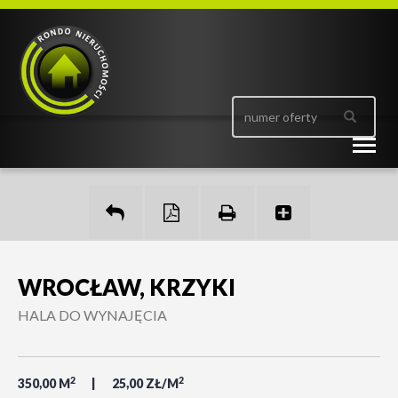
Togg
navig
WROCŁAW, KRZYKI
HALA DO WYNAJĘCIA
2
2
350,00 M
25,00 ZŁ/M