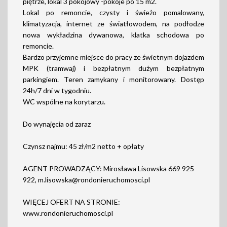
piętrze, lokal 3 pokojowy -pokoje po 15 m2.
Lokal po remoncie, czysty i świeżo pomalowany,
klimatyzacja, internet ze światłowodem, na podłodze
nowa wykładzina dywanowa, klatka schodowa po
remoncie.
Bardzo przyjemne miejsce do pracy ze świetnym dojazdem
MPK (tramwaj) i bezpłatnym dużym bezpłatnym
parkingiem. Teren zamykany i monitorowany. Dostęp
24h/7 dni w tygodniu.
WC wspólne na korytarzu.
Do wynajęcia od zaraz
Czynsz najmu: 45 zł/m2 netto + opłaty
AGENT PROWADZĄCY: Mirosława Lisowska 669 925
922, m.lisowska@rondonieruchomosci.pl
WIĘCEJ OFERT NA STRONIE:
www.rondonieruchomosci.pl