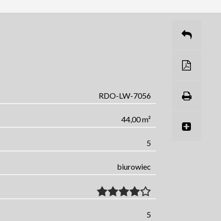
RDO-LW-7056
44,00 m²
5
biurowiec
5