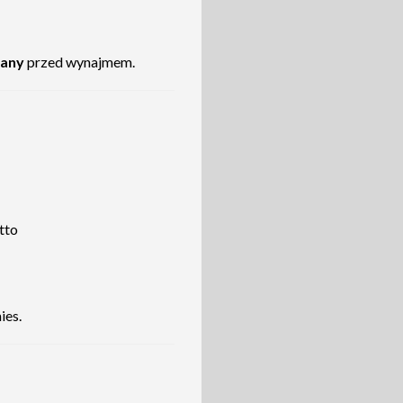
wany
przed wynajmem.
etto
ies.