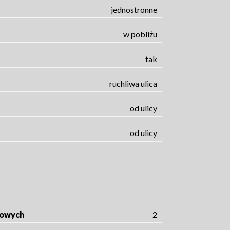
jednostronne
w pobliżu
tak
ruchliwa ulica
od ulicy
od ulicy
rowych
2