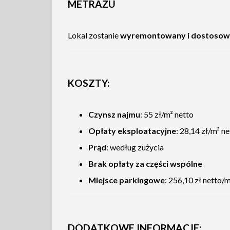
METRAŻU
Lokal zostanie
wyremontowany i dostoso
KOSZTY:
Czynsz najmu
: 55 zł/m² netto
Opłaty eksploatacyjne
: 28,14 zł/m² n
Prąd
: według zużycia
Brak opłaty za części wspólne
Miejsce parkingowe
: 256,10 zł netto/m
DODATKOWE INFORMACJE: