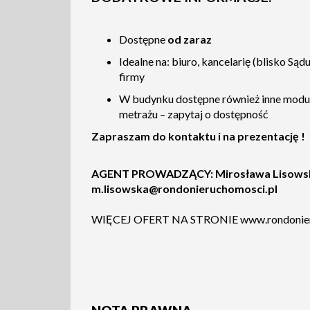
Dostępne
od zaraz
Idealne na: biuro, kancelarię (blisko Sądu)
firmy
W budynku dostępne również inne modu
metrażu – zapytaj o dostępność
Zapraszam do kontaktu i na prezentację !
AGENT PROWADZĄCY: Mirosława Lisowska 
m.lisowska@rondonieruchomosci.pl
WIĘCEJ OFERT NA STRONIE www.rondonier