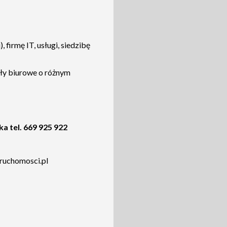
, firmę IT, usługi, siedzibę
ły biurowe o różnym
tel. 669 925 922
uchomosci.pl