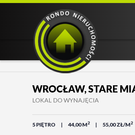
WROCŁAW, STARE MI
LOKAL DO WYNAJĘCIA
2
2
5 PIĘTRO
44,00 M
55,00 ZŁ/M