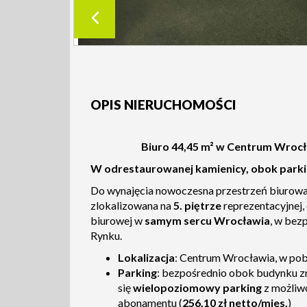
OPIS NIERUCHOMOŚCI
Biuro 44,45 m² w Centrum Wrocł
W odrestaurowanej kamienicy, obok par
Do wynajęcia nowoczesna przestrzeń biurowa
zlokalizowana na
5
. piętrze
reprezentacyjnej,
biurowej w
samym sercu Wrocławia
, w bez
Rynku.
Lokalizacja
: Centrum Wrocławia, w pob
Parking
: bezpośrednio obok budynku z
się
wielopoziomowy parking
z możliw
abonamentu (
256,10 zł netto/mies.
)