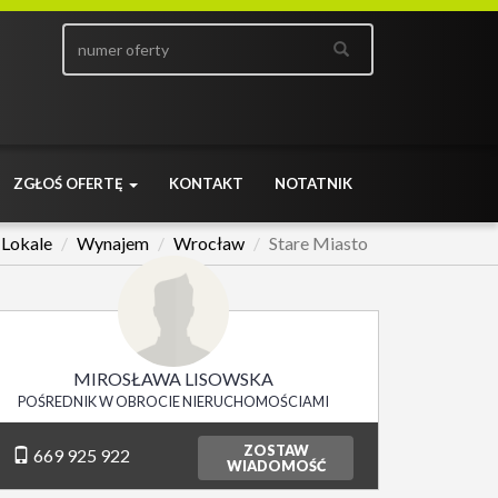
ZGŁOŚ OFERTĘ
KONTAKT
NOTATNIK
Lokale
Wynajem
Wrocław
Stare Miasto
MIROSŁAWA LISOWSKA
POŚREDNIK W OBROCIE NIERUCHOMOŚCIAMI
ZOSTAW
669 925 922
WIADOMOŚĆ