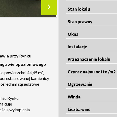
Stan lokalu
Stan prawny
Okna
Instalacje
awia przy Rynku
Przeznaczenie lokalu
kingu wielopoziomowego
Czynsz najmu netto /m2
 o powierzchni 44,45
m²
,
 odrestaurowanej kamienicy
pośrednim sąsiedztwie
Ogrzewanie
Winda
liżu Rynku
najduje
Liczba wind
ością wykupienia