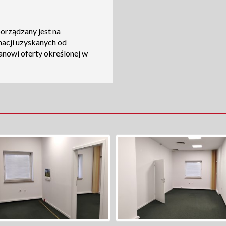
porządzany jest na
macji uzyskanych od
tanowi oferty określonej w