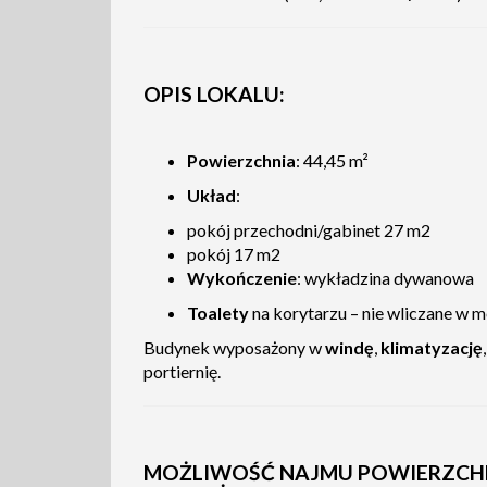
OPIS LOKALU:
Powierzchnia
: 44,45 m²
Układ
:
pokój przechodni/gabinet 27 m2
pokój 17 m2
Wykończenie
: wykładzina dywanowa
Toalety
na korytarzu – nie wliczane w m
Budynek wyposażony w
windę
,
klimatyzację
portiernię.
MOŻLIWOŚĆ NAJMU POWIERZCHN