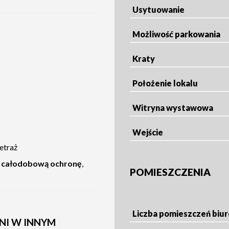
Usytuowanie
Możliwość parkowania
Kraty
Położenie lokalu
Witryna wystawowa
Wejście
etraż
,
całodobową ochronę
,
POMIESZCZENIA
Liczba pomieszczeń biu
I W INNYM