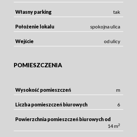
Własny parking
tak
Położenie lokalu
spokojna ulica
Wejście
od ulicy
POMIESZCZENIA
Wysokość pomieszczeń
m
Liczba pomieszczeń biurowych
6
Powierzchnia pomieszczeń biurowych od
2
14 m