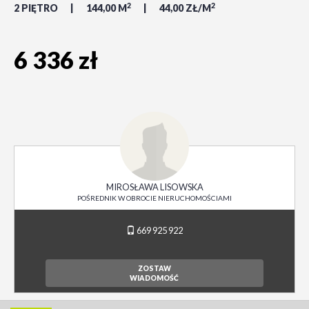
2
2
2 PIĘTRO
144,00 M
44,00 ZŁ/M
6 336 zł
MIROSŁAWA LISOWSKA
POŚREDNIK W OBROCIE NIERUCHOMOŚCIAMI
669 925 922
ZOSTAW
WIADOMOŚĆ