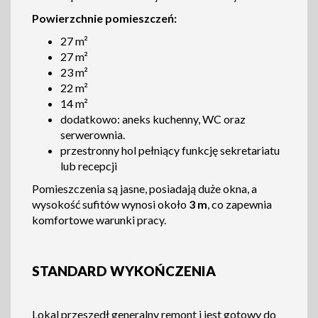
Powierzchnie pomieszczeń:
27 m²
27 m²
23 m²
22 m²
14 m²
dodatkowo: aneks kuchenny, WC oraz
serwerownia.
przestronny hol pełniący funkcję sekretariatu
lub recepcji
Pomieszczenia są jasne, posiadają duże okna, a
wysokość sufitów wynosi około
3 m
, co zapewnia
komfortowe warunki pracy.
STANDARD WYKOŃCZENIA
Lokal przeszedł generalny remont i jest gotowy do