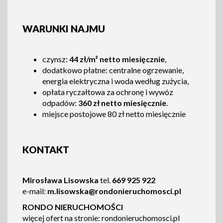
WARUNKI NAJMU
czynsz:
44 zł/m² netto miesięcznie
,
dodatkowo płatne: centralne ogrzewanie,
energia elektryczna i woda według zużycia,
opłata ryczałtowa za ochronę i wywóz
odpadów:
360 zł netto miesięcznie
.
miejsce postojowe 80 zł netto miesięcznie
KONTAKT
Mirosława Lisowska
tel.
669 925 922
e-mail:
m.lisowska@rondonieruchomosci.pl
RONDO NIERUCHOMOŚCI
więcej ofert na stronie: rondonieruchomosci.pl