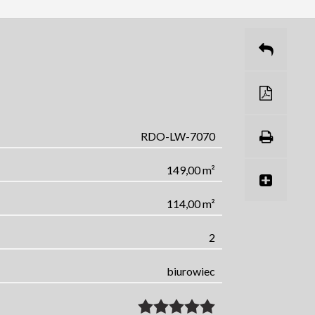
RDO-LW-7070
149,00 m²
114,00 m²
2
biurowiec