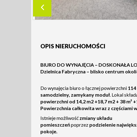
OPIS NIERUCHOMOŚCI
BIURO DO WYNAJĘCIA – DOSKONAŁA LO
Dzielnica Fabryczna – blisko centrum okol
Do wynajęcia biuro o łącznej powierzchni
114
samodzielny, zamykany moduł
. Lokal składa
powierzchni od 14,2 m2 +18,7 m2 + 38 m² +
Powierzchnia całkowita wraz z częściami 
Istnieje możliwość
zmiany układu
pomieszczeń
poprzez
podzielenie najwięk
pokoje.