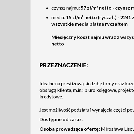
czynsz najmu:
57
zł/m² netto - czynsz 
media:
15 zł/m² netto (ryczałt) - 2241 
wszystkie media płatne ryczałtem
Miesięczny koszt najmu wraz z wszys
netto
PRZEZNACZENIE:
Idealne na prestiżową siedzibę firmy oraz każ
obsługą klienta, m.in.: biuro księgowe, proje
kredytowe.
Jest możliwość podziału i wynajęcia części po
Dostępne od zaraz.
Osoba prowadząca ofertę:
Mirosława Lisow