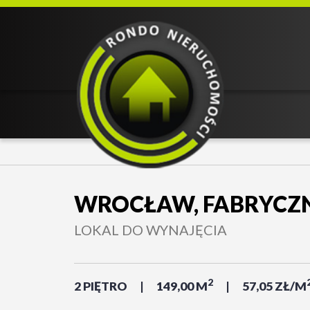
WROCŁAW, FABRYCZN
LOKAL DO WYNAJĘCIA
2
2 PIĘTRO
149,00 M
57,05 ZŁ/M