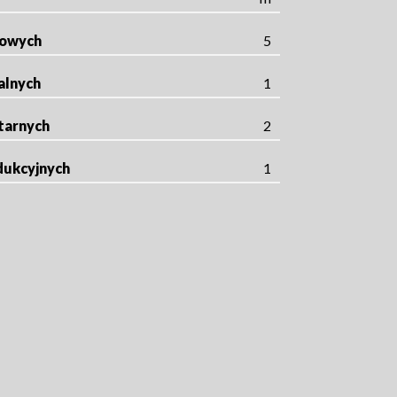
rowych
5
alnych
1
tarnych
2
dukcyjnych
1