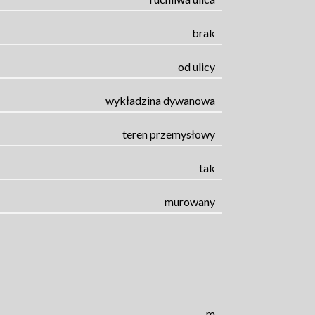
brak
od ulicy
wykładzina dywanowa
teren przemysłowy
tak
murowany
m