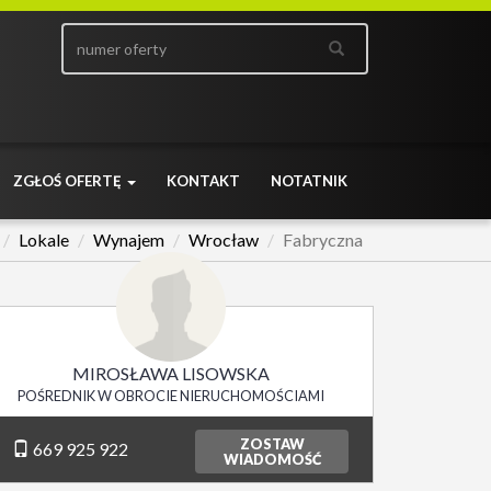
ZGŁOŚ OFERTĘ
KONTAKT
NOTATNIK
Lokale
Wynajem
Wrocław
Fabryczna
MIROSŁAWA LISOWSKA
POŚREDNIK W OBROCIE NIERUCHOMOŚCIAMI
ZOSTAW
669 925 922
WIADOMOŚĆ