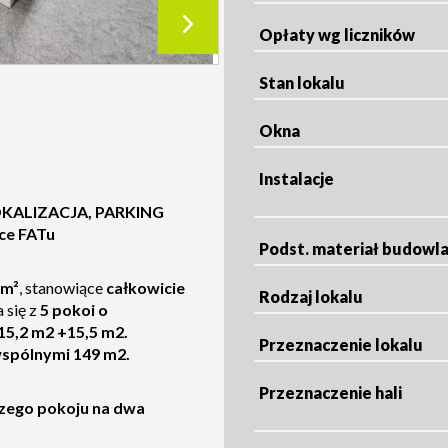
Opłaty wg liczników
Stan lokalu
Okna
Instalacje
KALIZACJA, PARKING
ice FATu
Podst. materiał budowl
 m²
, stanowiące
całkowicie
Rodzaj lokalu
 się z
5
pokoi o
15,2 m2 +15,5 m2.
Przeznaczenie lokalu
wspólnymi 149 m2.
Przeznaczenie hali
szego pokoju na dwa