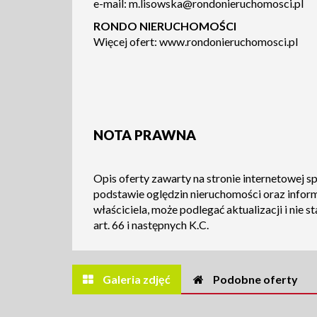
e-mail:
m.lisowska@rondonieruchomosci.pl
RONDO NIERUCHOMOŚCI
Więcej ofert:
www.rondonieruchomosci.pl
NOTA PRAWNA
Opis oferty zawarty na stronie internetowej s
podstawie oględzin nieruchomości oraz infor
właściciela, może podlegać aktualizacji i nie s
art. 66 i następnych K.C.
Galeria zdjęć
Podobne oferty