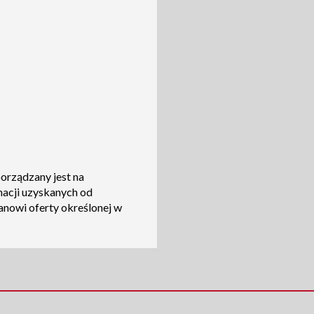
porządzany jest na
macji uzyskanych od
tanowi oferty określonej w