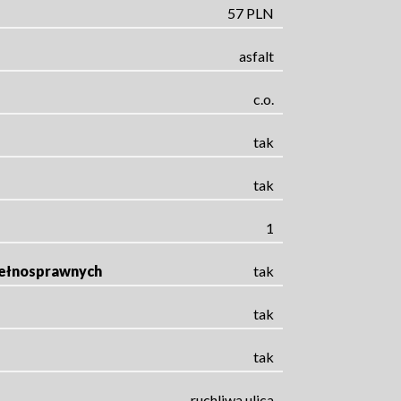
57 PLN
asfalt
c.o.
tak
tak
1
pełnosprawnych
tak
tak
tak
ruchliwa ulica