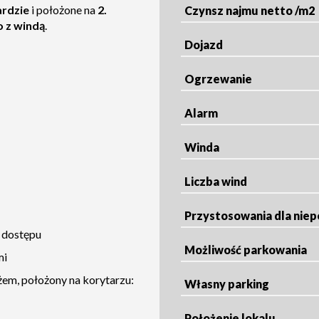
rdzie
i położone na
2.
Czynsz najmu netto /m2
 z windą
.
Dojazd
Ogrzewanie
Alarm
Winda
Liczba wind
Przystosowania dla nie
 dostępu
Możliwość parkowania
mi
em, położony na korytarzu:
Własny parking
Położenie lokalu