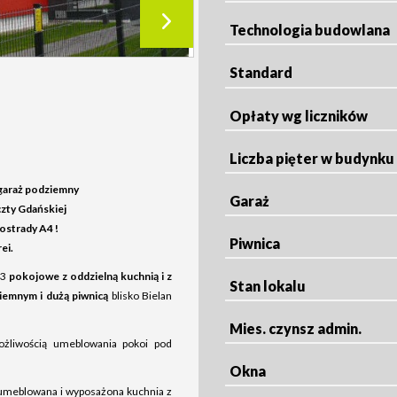
Technologia budowlana
Standard
Opłaty wg liczników
Liczba pięter w budynku
garaż podziemny
Garaż
zty Gdańskiej
ostrady A4 !
Piwnica
ei.
3
pokojowe z oddzielną kuchnią i z
Stan lokalu
iemnym i dużą piwnicą
blisko Bielan
Mies. czynsz admin.
żliwością umeblowania pokoi pod
Okna
 umeblowana i wyposażona kuchnia z