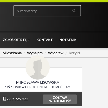
ZGŁOŚ OFERTĘ
KONTAKT
NOTATNIK
Mieszkania
Wynajem
Wrocław
Krzyki
MIROSŁAWA LISOWSKA
POŚREDNIK W OBROCIE NIERUCHOMOŚCIAMI
ZOSTAW
669 925 922
WIADOMOŚĆ