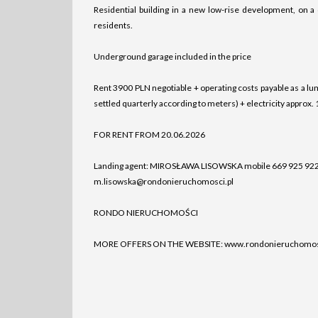
Residential building in a new low-rise development, on a
residents.
Underground garage included in the price
Rent 3900 PLN negotiable + operating costs payable as a lu
settled quarterly according to meters) + electricity approx.
FOR RENT FROM 20.06.2026
Landing agent: MIROSŁAWA LISOWSKA mobile 669 925 92
m.lisowska@rondonieruchomosci.pl
RONDO NIERUCHOMOŚCI
MORE OFFERS ON THE WEBSITE: www.rondonieruchomosc