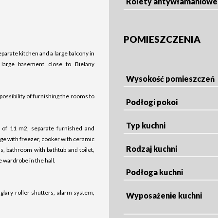
Rolety antywłamaniowe
POMIESZCZENIA
parate kitchen and a large balcony in
large basement close to Bielany
Wysokość pomieszczeń
ossibility of furnishing the rooms to
Podłogi pokoi
Typ kuchni
a of 11 m2, separate furnished and
idge with freezer, cooker with ceramic
Rodzaj kuchni
s, bathroom with bathtub and toilet,
 wardrobe in the hall.
Podłoga kuchni
glary roller shutters, alarm system,
Wyposażenie kuchni