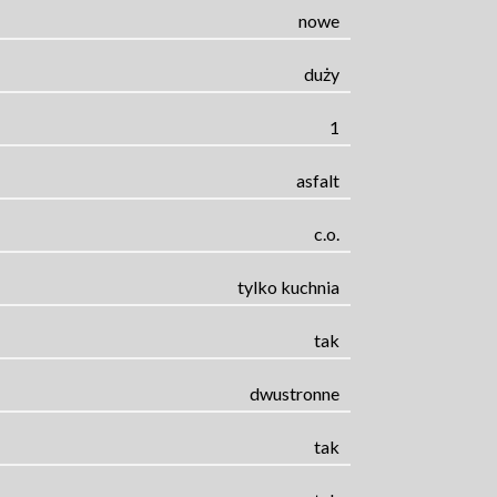
nowe
duży
1
asfalt
c.o.
tylko kuchnia
tak
dwustronne
tak