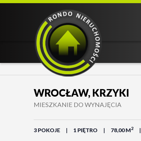
WROCŁAW, KRZYKI
MIESZKANIE DO WYNAJĘCIA
2
3 POKOJE
1 PIĘTRO
78,00 M