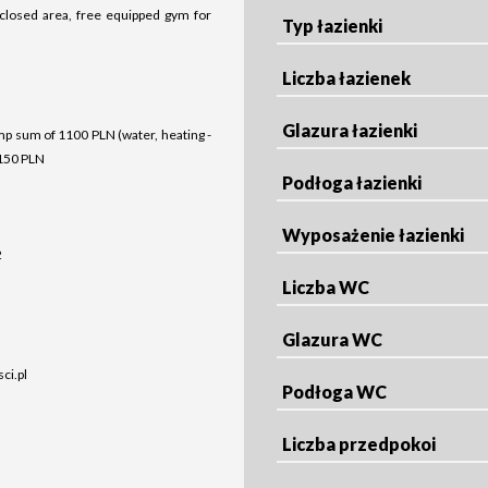
 closed area, free equipped gym for
Typ łazienki
Liczba łazienek
Glazura łazienki
mp sum of 1100 PLN (water, heating -
 150 PLN
Podłoga łazienki
Wyposażenie łazienki
2
Liczba WC
Glazura WC
i.pl
Podłoga WC
Liczba przedpokoi