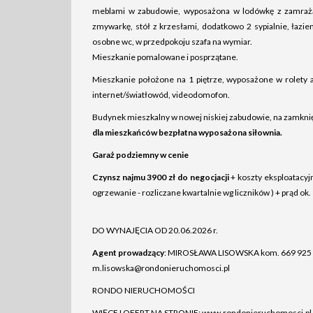
meblami w zabudowie, wyposażona w lodówkę z zamrażar
zmywarkę, stół z krzesłami, dodatkowo 2 sypialnie, łazie
osobne wc, w przedpokoju szafa na wymiar.
Mieszkanie pomalowane i posprzątane.
Mieszkanie położone na 1 piętrze, wyposażone w rolety
internet/światłowód, videodomofon.
Budynek mieszkalny w nowej niskiej zabudowie, na zamkni
dla mieszkańców bezpłatna wyposażona siłownia.
Garaż podziemny w cenie
Czynsz najmu 3900 zł do negocjacji
+ koszty eksploatacyj
ogrzewanie - rozliczane kwartalnie wg liczników ) + prąd ok.
DO WYNAJĘCIA OD 20.06.2026 r.
Agent prowadzący
: MIROSŁAWA LISOWSKA kom. 669 925
m.lisowska@rondonieruchomosci.pl
RONDO NIERUCHOMOŚCI
WIĘCEJ OFERT NA STRONIE: www.rondonieruchomosci.pl