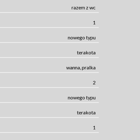
razem z wc
1
nowego typu
terakota
wanna, pralka
2
nowego typu
terakota
1