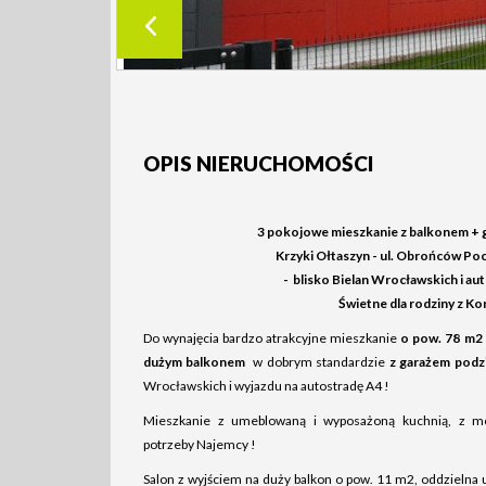
OPIS NIERUCHOMOŚCI
3 pokojowe mieszkanie z balkonem + 
Krzyki Ołtaszyn - ul. Obrońców Poc
- blisko Bielan Wrocławskich i aut
Świetne dla rodziny z Kor
Do wynajęcia bardzo atrakcyjne mieszkanie
o pow. 78 m2
dużym balkonem
w dobrym standardzie
z garażem podz
Wrocławskich i wyjazdu na autostradę A4 !
Mieszkanie z umeblowaną i wyposażoną kuchnią, z mo
potrzeby Najemcy !
Salon z wyjściem na duży balkon o pow. 11 m2, oddzielna