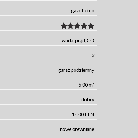
gazobeton
woda, prąd, CO
3
garaż podziemny
6,00 m²
dobry
1 000 PLN
nowe drewniane