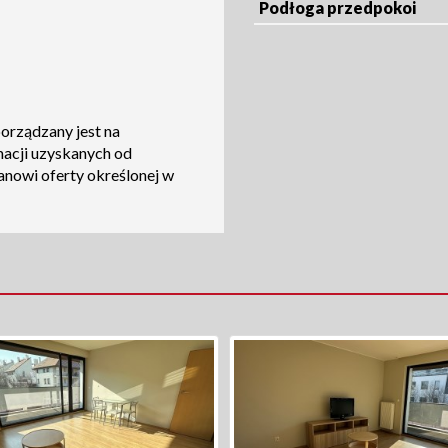
Podłoga przedpokoi
porządzany jest na
macji uzyskanych od
tanowi oferty określonej w