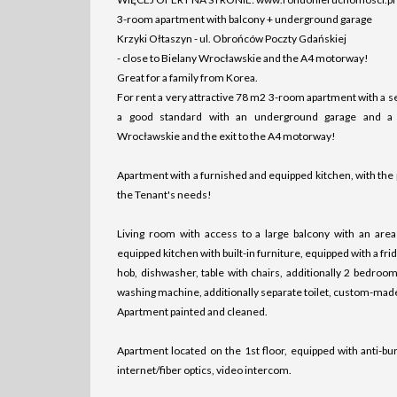
3-room apartment with balcony + underground garage
Krzyki Ołtaszyn - ul. Obrońców Poczty Gdańskiej
- close to Bielany Wrocławskie and the A4 motorway!
Great for a family from Korea.
For rent a very attractive 78 m2 3-room apartment with a se
a good standard with an underground garage and a 
Wrocławskie and the exit to the A4 motorway!
Apartment with a furnished and equipped kitchen, with the p
the Tenant's needs!
Living room with access to a large balcony with an are
equipped kitchen with built-in furniture, equipped with a fr
hob, dishwasher, table with chairs, additionally 2 bedroom
washing machine, additionally separate toilet, custom-made
Apartment painted and cleaned.
Apartment located on the 1st floor, equipped with anti-bur
internet/fiber optics, video intercom.