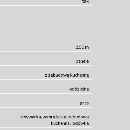
tak
2,50 m
panele
z zabudową kuchenną
oddzielna
gres
zmywarka, zamrażarka, zabudowa
kuchenna, lodówka