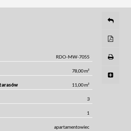
RDO-MW-7055
78,00 m²
/tarasów
11,00 m²
3
1
apartamentowiec