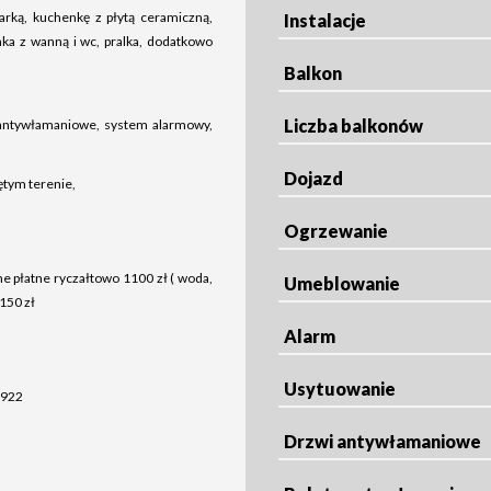
ką, kuchenkę z płytą ceramiczną,
Instalacje
nka z wanną i wc, pralka, dodatkowo
Balkon
Liczba balkonów
 antywłamaniowe, system alarmowy,
Dojazd
ętym terenie,
Ogrzewanie
ne płatne ryczałtowo 1100 zł ( woda,
Umeblowanie
 150 zł
Alarm
Usytuowanie
 922
Drzwi antywłamaniowe