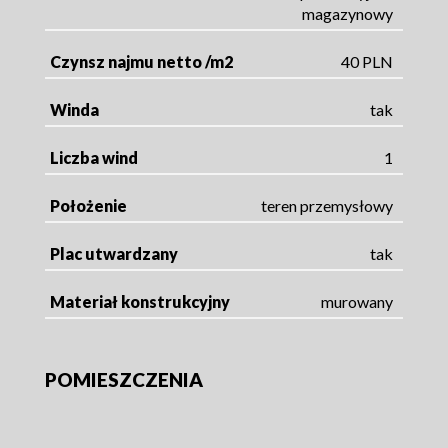
magazynowy
Czynsz najmu netto /m2
40 PLN
Winda
tak
Liczba wind
1
Położenie
teren przemysłowy
Plac utwardzany
tak
Materiał konstrukcyjny
murowany
POMIESZCZENIA